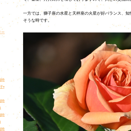
一方では、獅子座の水星と天秤座の火星が好バランス、知
そうな時です。
リー
歳時
子•
歳時
)
歳時
)
歳時