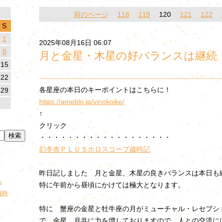
前のページ
118
119
120
121
122
S
1
2025年08月16日 06:07
8
月と金星・木星の好バランスは継続
15
22
各星座の本日のキーポイントはこちらに！
29
https://ameblo.jp/vinokoike/
↑
クリック
・・・・・・・・・・・・・・・・・・・
幻冬舎ＰＬＵＳ
ホロスコープ歳時記
昨日記しました 月と金星、木星の良きバランスは本日も
へ
特に午前から昼頃にかけては極大となります。
歳時
特に 蟹座の金星と牡牛座の月がミューチャル・レセプシ
で、金星、月共に力を増しておりますので、人との交流に