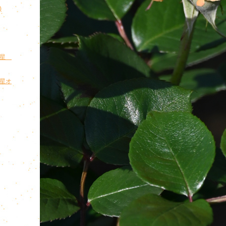
)
王星
王星オ