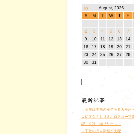
<<
August, 2026
S
M
T
W
T
F
2
3
4
5
6
7
9
10
11
12
13
14
16
17
18
19
20
21
23
24
25
26
27
28
30
31
→金星は本来の座である天秤座
→幻冬舎ＰＬＵＳホロスコープ
記「立秋」編リリース！
→下弦の月＝諦観が支配