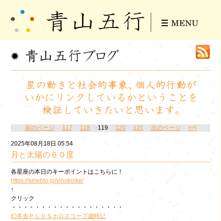
前のページ
117
118
119
120
121
次のページ
>>|
2025年08月18日 05:54
月と太陽の６０度
各星座の本日のキーポイントはこちらに！
https://ameblo.jp/vinokoike/
↑
クリック
・・・・・・・・・・・・・・・・・・・
幻冬舎ＰＬＵＳ
ホロスコープ歳時記