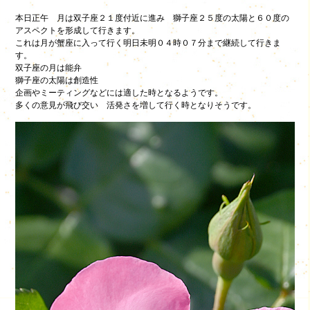
本日正午 月は双子座２１度付近に進み 獅子座２５度の太陽と６０度の
アスペクトを形成して行きます。
これは月が蟹座に入って行く明日未明０４時０７分まで継続して行きま
す。
双子座の月は能弁
獅子座の太陽は創造性
企画やミーティングなどには適した時となるようです。
多くの意見が飛び交い 活発さを増して行く時となりそうです。