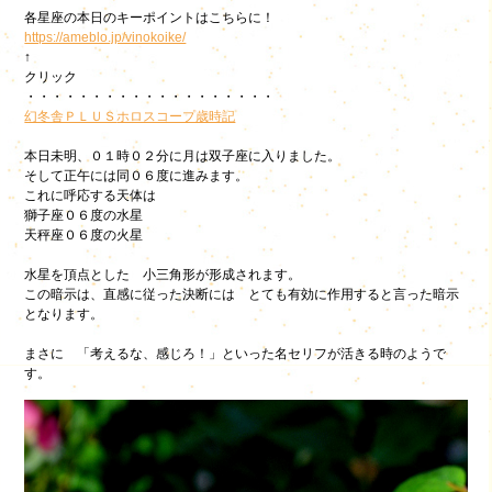
各星座の本日のキーポイントはこちらに！
https://ameblo.jp/vinokoike/
↑
クリック
・・・・・・・・・・・・・・・・・・・
幻冬舎ＰＬＵＳ
ホロスコープ歳時記
本日未明、０１時０２分に月は双子座に入りました。
そして正午には同０６度に進みます。
これに呼応する天体は
獅子座０６度の水星
天秤座０６度の火星
水星を頂点とした 小三角形が形成されます。
この暗示は、直感に従った決断には とても有効に作用すると言った暗示
となります。
まさに 「考えるな、感じろ！」といった名セリフが活きる時のようで
す。