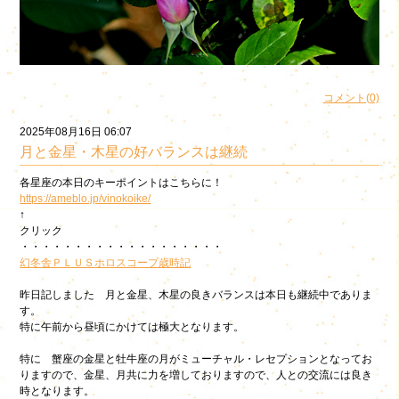
コメント(0)
2025年08月16日 06:07
月と金星・木星の好バランスは継続
各星座の本日のキーポイントはこちらに！
https://ameblo.jp/vinokoike/
↑
クリック
・・・・・・・・・・・・・・・・・・・
幻冬舎ＰＬＵＳ
ホロスコープ歳時記
昨日記しました 月と金星、木星の良きバランスは本日も継続中でありま
す。
特に午前から昼頃にかけては極大となります。
特に 蟹座の金星と牡牛座の月がミューチャル・レセプションとなってお
りますので、金星、月共に力を増しておりますので、人との交流には良き
時となります。