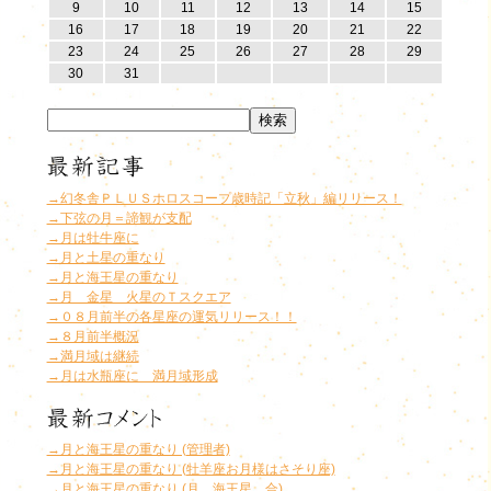
9
10
11
12
13
14
15
16
17
18
19
20
21
22
23
24
25
26
27
28
29
30
31
→幻冬舎ＰＬＵＳホロスコープ歳時記「立秋」編リリース！
→下弦の月＝諦観が支配
→月は牡牛座に
→月と土星の重なり
→月と海王星の重なり
→月 金星 火星のＴスクエア
→０８月前半の各星座の運気リリース！！
→８月前半概況
→満月域は継続
→月は水瓶座に 満月域形成
→月と海王星の重なり (管理者)
→月と海王星の重なり (牡羊座お月様はさそり座)
→月と海王星の重なり (月 海王星 合)