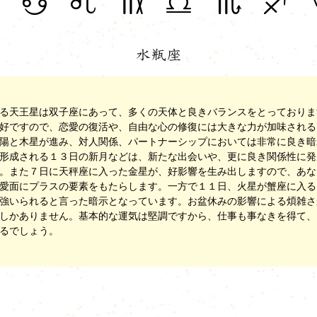
る天王星は双子座にあって、多くの天体と良きバランスをとっておりま
好ですので、恋愛の復活や、自由な心の修復には大きな力が加味される
陽と木星が進み、対人関係、パートナーシップにおいては非常に良き暗
形成される１３日の新月などは、新たな出会いや、更に良き関係性に発
。また７日に天秤座に入った金星が、好影響を生み出しますので、あな
愛面にプラスの要素をもたらします。一方で１１日、火星が蟹座に入る
強いられると言った暗示となっています。お盆休みの影響による煩雑さ
しかありません。基本的な運気は堅調ですから、仕事も事なきを得て、
るでしょう。