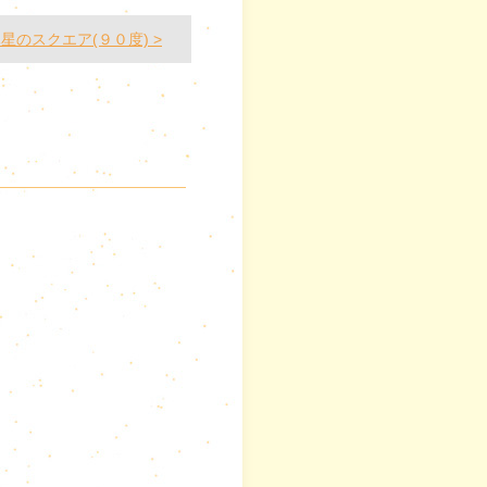
星のスクエア(９０度) >