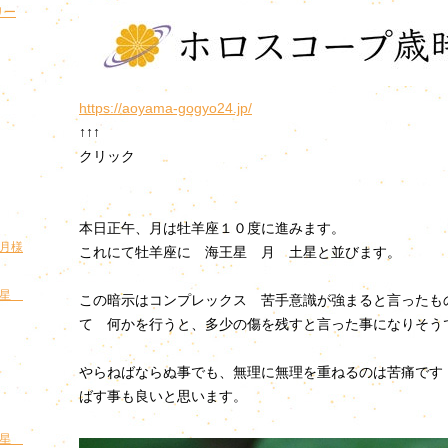
リー
https://aoyama-gogyo24.jp/
↑↑↑
クリック
本日正午、月は牡羊座１０度に進みます。
お月様
これにて牡羊座に 海王星 月 土星と並びます。
王星
この暗示はコンプレックス 苦手意識が強まると言ったも
て 何かを行うと、多少の傷を残すと言った事になりそう
やらねばならぬ事でも、無理に無理を重ねるのは苦痛です
ばす事も良いと思います。
王星