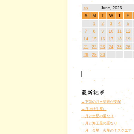
<<
June, 2026
S
M
T
W
T
F
1
2
3
4
5
7
8
9
10
11
12
14
15
16
17
18
19
21
22
23
24
25
26
28
29
30
→下弦の月＝諦観が支配
→月は牡牛座に
→月と土星の重なり
→月と海王星の重なり
→月 金星 火星のＴスクエア