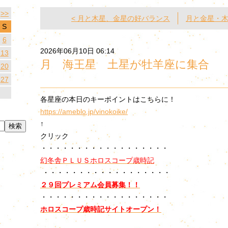
>>
< 月と木星、金星の好バランス
月と金星・木
S
6
2026年06月10日 06:14
13
月 海王星 土星が牡羊座に集合
20
27
各星座の本日のキーポイントはこちらに！
https://ameblo.jp/vinokoike/
↑
クリック
・・・・・・・・・・・・・・・・・・
幻冬舎ＰＬＵＳホロスコープ歳時記
・・・・・・・・・・・・・・・・・・
２９回プレミアム会員募集！！
・・・・・・・・・・・・・・・・・・
ホロスコープ歳時記サイトオープン！