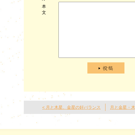
本
文
< 月と木星、金星の好バランス
月と金星・木