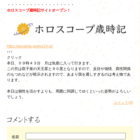
・・・・・・・・・・・・・・・・・・
ホロスコープ歳時記サイトオープン！
https://aoyama-gogyo24.jp/
↑↑↑
クリック
本日、０９時４３分 月は魚座に入って行きます。
この月は双子座の天王星と９０度となりますので、反目や強情、異性関係
のもつれなどが暗示されますので、あまり我を通しすぎるのは考え物であ
ります。
本日は個性を活かすよりも、周囲に同調してゆくといった姿勢がよろしい
でしょう。
コメント(0)
名前