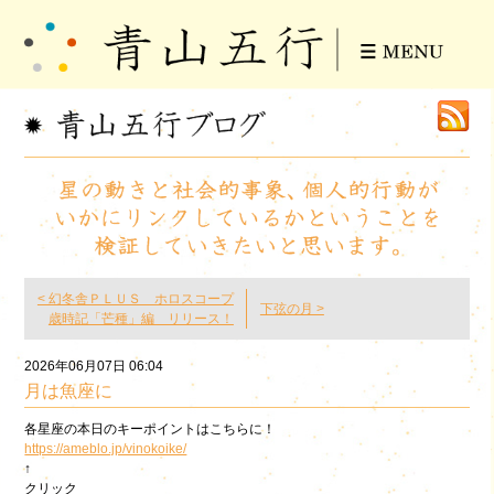
< 幻冬舎ＰＬＵＳ ホロスコープ
下弦の月 >
歳時記「芒種」編 リリース！
2026年06月07日 06:04
月は魚座に
各星座の本日のキーポイントはこちらに！
https://ameblo.jp/vinokoike/
↑
クリック