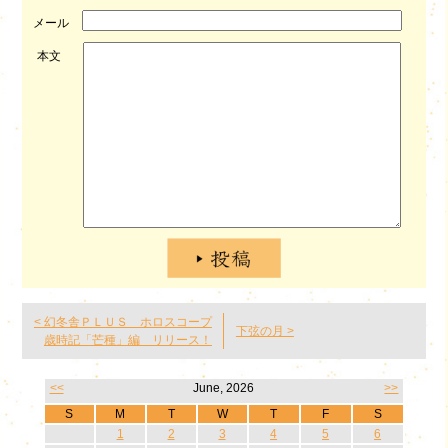
メール
本文
< 幻冬舎ＰＬＵＳ ホロスコープ
下弦の月 >
歳時記「芒種」編 リリース！
<<
June, 2026
>>
S
M
T
W
T
F
S
1
2
3
4
5
6