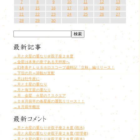
7
8
9
10
11
12
13
14
15
16
17
18
19
20
21
22
23
24
25
26
27
28
29
30
→月と火星の重なり＠双子座２８度
→金星は本来の座である天秤座へ
→幻冬舎ＰＬＵＳホロスコープ歳時記「立秋」編リリース！
→下弦の月＝諦観が支配
→月は牡牛座に
→月と土星の重なり
→月と海王星の重なり
→月 金星 火星のＴスクエア
→０８月前半の各星座の運気リリース！！
→８月前半概況
→月と火星の重なり＠双子座２８度 (雨水)
→月と火星の重なり＠双子座２８度 (管理者)
→月と火星の重なり＠双子座２８度 (雨水)