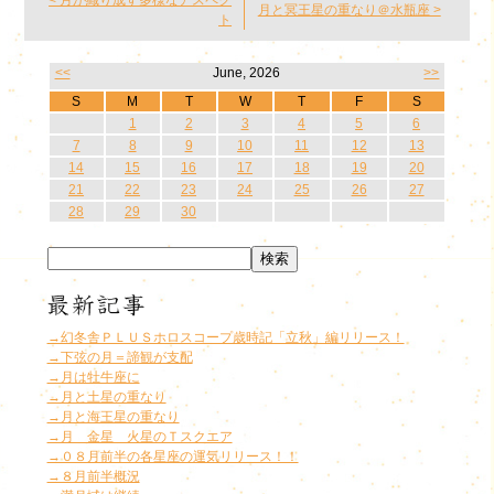
< 月が織り成す多様なアスペク
月と冥王星の重なり＠水瓶座 >
ト
<<
June, 2026
>>
S
M
T
W
T
F
S
1
2
3
4
5
6
7
8
9
10
11
12
13
14
15
16
17
18
19
20
21
22
23
24
25
26
27
28
29
30
→幻冬舎ＰＬＵＳホロスコープ歳時記「立秋」編リリース！
→下弦の月＝諦観が支配
→月は牡牛座に
→月と土星の重なり
→月と海王星の重なり
→月 金星 火星のＴスクエア
→０８月前半の各星座の運気リリース！！
→８月前半概況