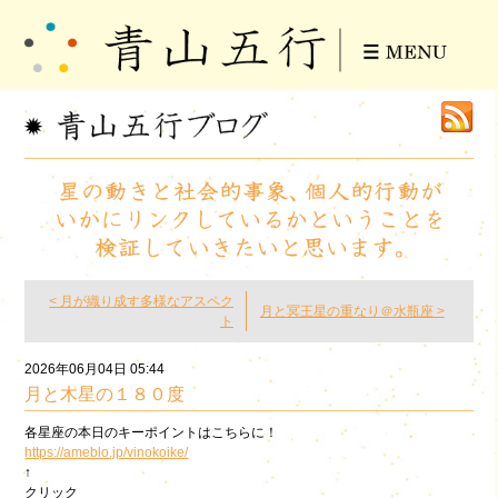
< 月が織り成す多様なアスペク
月と冥王星の重なり＠水瓶座 >
ト
2026年06月04日 05:44
月と木星の１８０度
各星座の本日のキーポイントはこちらに！
https://ameblo.jp/vinokoike/
↑
クリック