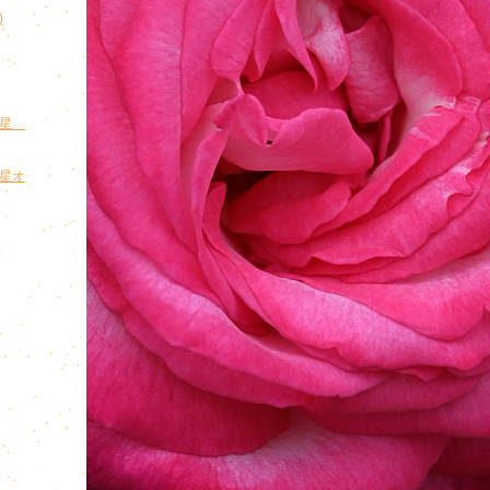
)
王星
王星オ