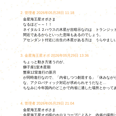
2. 管理者 2026年05月28日 11:18
金星海王星オポさま
なるほど～～！！
ネイタル１２ハウスの木星が吉暗示なのは トランジッ
間近であるからといった意味もあるのでしょう。
アセンダント付近に出生の木星がある方は うらやまし
3. 金星海王星オポ 2026年05月29日 13:36
ちょっと動き方迷うのが、
獅子座1室木星期
蟹座12室進行の新月
が同時進行なので、「内省しつつ創造する」「休みなが
な、アクロバティック対応が求められそうだなと…
ちなみに今年国内のどこかで内省に適した場所とかって
4. 管理者 2026年05月29日 21:04
金星海王星オポさま
金星海王星オポ様のホロスコープによると 内省の場所