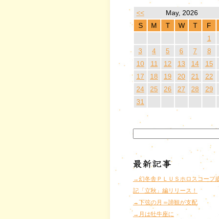
<<
May, 2026
S
M
T
W
T
F
1
3
4
5
6
7
8
10
11
12
13
14
15
17
18
19
20
21
22
24
25
26
27
28
29
31
→幻冬舎ＰＬＵＳホロスコープ
記「立秋」編リリース！
→下弦の月＝諦観が支配
→月は牡牛座に