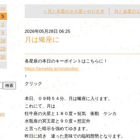
>>
< 月と木星の９０度＝やりすぎ
月と金星の１
S
2
2026年05月28日 06:25
9
月は蠍座に
16
23
30
各星座の本日のキーポイントはこちらに！
https://ameblo.jp/vinokoike/
↑
クリック
本日、０９時５４分、月は蠍座に入ります。
これにて、月は
牡牛座の火星と１８０度＝短気 衝動 ケンカ
歳時
水瓶座の冥王星と９０度＝想定外
と言った暗示を強めてゆきます。
昨日に続き 違った意味での臨戦態勢となります。