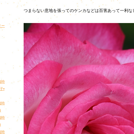
つまらない意地を張ってのケンカなどは百害あって一利な
リー
歳時
子•
歳時
)
歳時
)
歳時