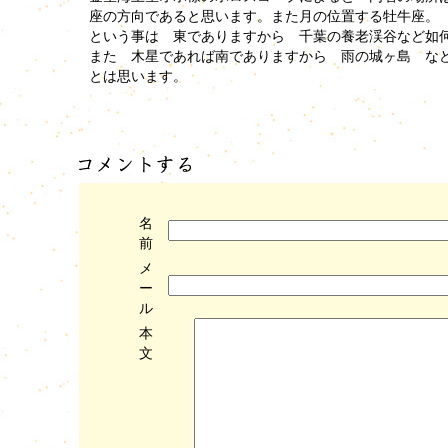
座の方向であると思います。また月の位置する牡牛座。
という事は 東でありますから 千葉の養老渓谷など如
また 木星であれば南でありますから 雨の城ヶ島 な
とは思います。
名
前
メ
ー
ル
本
文