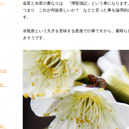
金星と水星の重なりは 「博覧強記」という事になります
リー
つまり これが何故美しいか？ などと言った事を論理的
す。
水瓶座という天才を意味する星座での事ですから、素晴ら
きそうです。
お月様
王星
王星