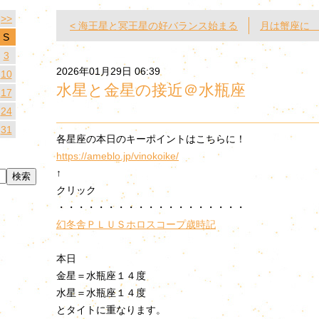
>>
< 海王星と冥王星の好バランス始まる
月は蟹座に 
S
3
2026年01月29日 06:39
10
水星と金星の接近＠水瓶座
17
24
31
各星座の本日のキーポイントはこちらに！
https://ameblo.jp/vinokoike/
↑
クリック
・・・・・・・・・・・・・・・・・・・
幻冬舎ＰＬＵＳ
ホロスコープ歳時記
本日
金星＝水瓶座１４度
水星＝水瓶座１４度
とタイトに重なります。