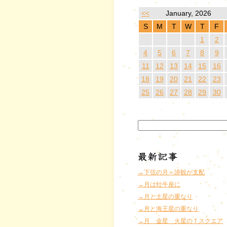
<<
January, 2026
S
M
T
W
T
F
1
2
4
5
6
7
8
9
11
12
13
14
15
16
18
19
20
21
22
23
25
26
27
28
29
30
→下弦の月＝諦観が支配
→月は牡牛座に
→月と土星の重なり
→月と海王星の重なり
→月 金星 火星のＴスクエア