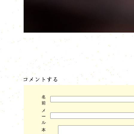
名
前
メ
ー
ル
本