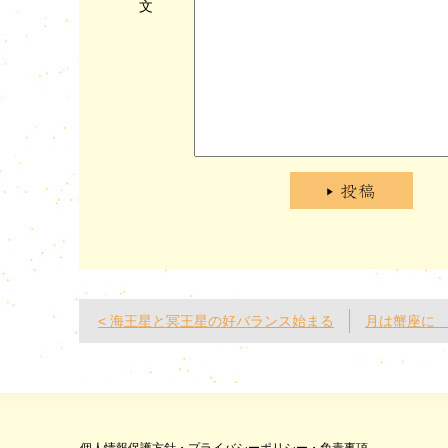
文
< 海王星と冥王星の好バランス始まる
月は蟹座に 