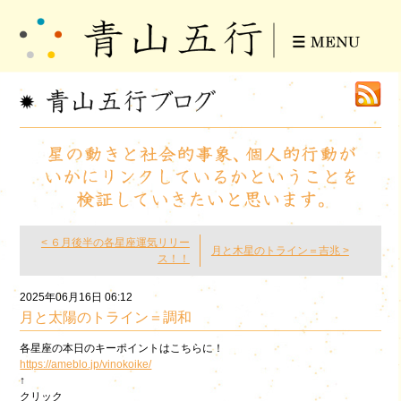
< ６月後半の各星座運気リリー
月と木星のトライン＝吉兆 >
ス！！
2025年06月16日 06:12
月と太陽のトライン＝調和
各星座の本日のキーポイントはこちらに！
https://ameblo.jp/vinokoike/
↑
クリック