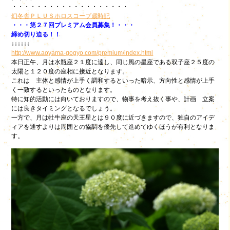
・・・・・・・・・・・・・・・・・・・
幻冬舎ＰＬＵＳホロスコープ歳時記
・・・第２７回プレミアム会員募集！・・・
締め切り迫る！！
↓↓↓↓↓↓
http://www.aoyama-gogyo.com/premium/index.html
本日正午、月は水瓶座２１度に達し、同じ風の星座である双子座２５度の
太陽と１２０度の座相に接近となります。
これは 主体と感情が上手く調和するといった暗示、方向性と感情が上手
く一致するといったものとなります。
特に知的活動には向いておりますので、物事を考え抜く事や、計画 立案
には良きタイミングとなるでしょう。
一方で、月は牡牛座の天王星とは９０度に近づきますので、独自のアイデ
ィアを通すよりは周囲との協調を優先して進めてゆくほうが有利となりま
す。